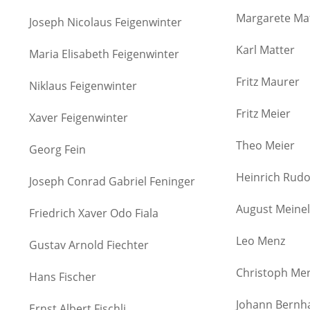
Margarete Ma
Joseph Nicolaus Feigenwinter
Karl Matter
Maria Elisabeth Feigenwinter
Fritz Maurer
Niklaus Feigenwinter
Fritz Meier
Xaver Feigenwinter
Theo Meier
Georg Fein
Heinrich Rudol
Joseph Conrad Gabriel Feninger
August Meinel
Friedrich Xaver Odo Fiala
Leo Menz
Gustav Arnold Fiechter
Christoph Me
Hans Fischer
Johann Bernh
Ernst Albert Fischli