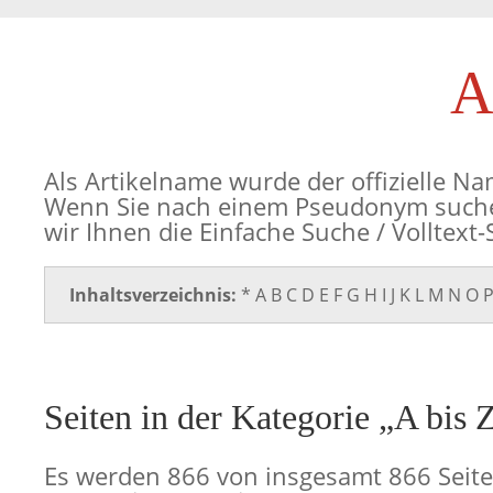
A
Als Artikelname wurde der offizielle N
Wenn Sie nach einem Pseudonym such
wir Ihnen die
Einfache Suche / Volltext
Inhaltsverzeichnis:
*
A
B
C
D
E
F
G
H
I
J
K
L
M
N
O
Seiten in der Kategorie „A bis 
Es werden 866 von insgesamt 866 Seite