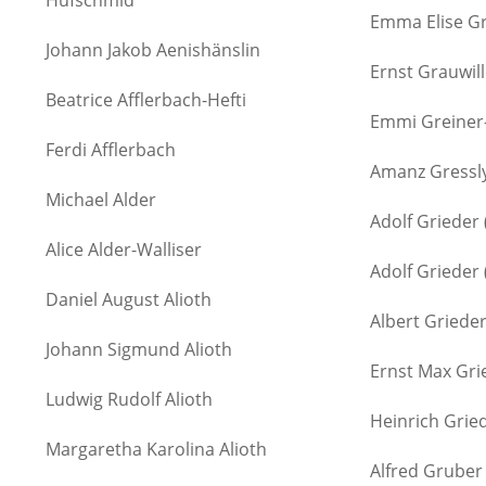
Hufschmid
Emma Elise Gr
Johann Jakob Aenishänslin
Ernst Grauwill
Beatrice Afflerbach-Hefti
Emmi Greiner
Ferdi Afflerbach
Amanz Gressl
Michael Alder
Adolf Grieder 
Alice Alder-Walliser
Adolf Grieder 
Daniel August Alioth
Albert Griede
Johann Sigmund Alioth
Ernst Max Gri
Ludwig Rudolf Alioth
Heinrich Grie
Margaretha Karolina Alioth
Alfred Gruber