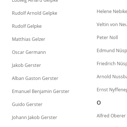
Ludwig Alhard Gelpke
Helene Nebik
Rudolf Arnold Gelpke
Veltin von Ne
Rudolf Gelpke
Peter Noll
Matthias Gelzer
Edmund Nüspe
Oscar Germann
Friedrich Nüsp
Jakob Gerster
Arnold Nuss
Alban Gaston Gerster
Ernst Nyffene
Emanuel Benjamin Gerster
O
Guido Gerster
Alfred Oberer
Johann Jakob Gerster