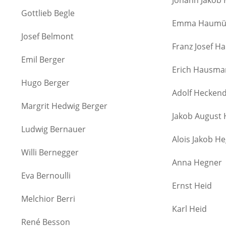
Johann Jakob
Gottlieb Begle
Emma Haumüll
Josef Belmont
Franz Josef H
Emil Berger
Erich Hausm
Hugo Berger
Adolf Hecken
Margrit Hedwig Berger
Jakob August 
Ludwig Bernauer
Alois Jakob He
Willi Bernegger
Anna Hegner
Eva Bernoulli
Ernst Heid
Melchior Berri
Karl Heid
René Besson