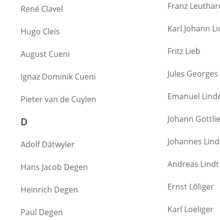
Franz Leuthar
René Clavel
Karl Johann L
Hugo Cleis
Fritz Lieb
August Cueni
Jules Georges 
Ignaz Dominik Cueni
Emanuel Lind
Pieter van de Cuylen
Johann Gottli
D
Johannes Lind
Adolf Dätwyler
Andreas Lindt
Hans Jacob Degen
Ernst Löliger
Heinrich Degen
Karl Loeliger
Paul Degen