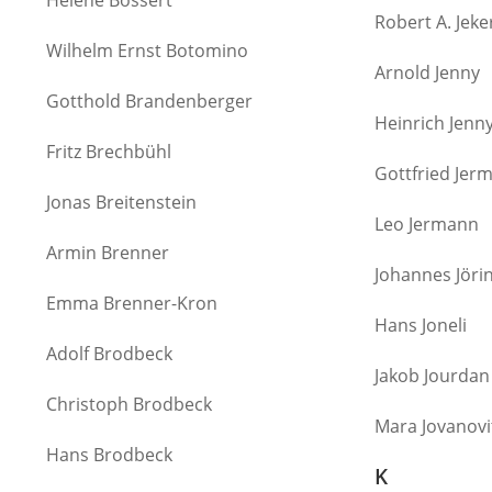
Helene Bossert
Robert A. Jeke
Wilhelm Ernst Botomino
Arnold Jenny
Gotthold Brandenberger
Heinrich Jenn
Fritz Brechbühl
Gottfried Jer
Jonas Breitenstein
Leo Jermann
Armin Brenner
Johannes Jöri
Emma Brenner-Kron
Hans Joneli
Adolf Brodbeck
Jakob Jourdan
Christoph Brodbeck
Mara Jovanovi
Hans Brodbeck
K