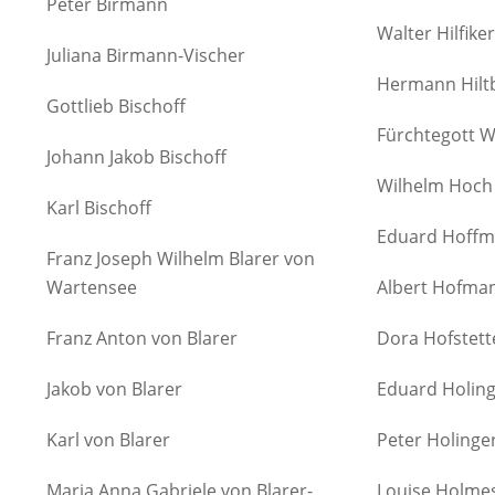
Peter Birmann
Walter Hilfiker
Juliana Birmann-Vischer
Hermann Hilt
Gottlieb Bischoff
Fürchtegott 
Johann Jakob Bischoff
Wilhelm Hoch
Karl Bischoff
Eduard Hoff
Franz Joseph Wilhelm Blarer von
Wartensee
Albert Hofma
Franz Anton von Blarer
Dora Hofstett
Jakob von Blarer
Eduard Holin
Karl von Blarer
Peter Holinge
Maria Anna Gabriele von Blarer-
Louise Holme