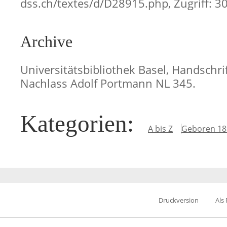
dss.ch/textes/d/D28915.php, Zugriff: 3
Archive
Universitätsbibliothek Basel, Handschri
Nachlass Adolf Portmann NL 345.
Kategorien
:
A bis Z
Geboren 18
Druckversion
Als