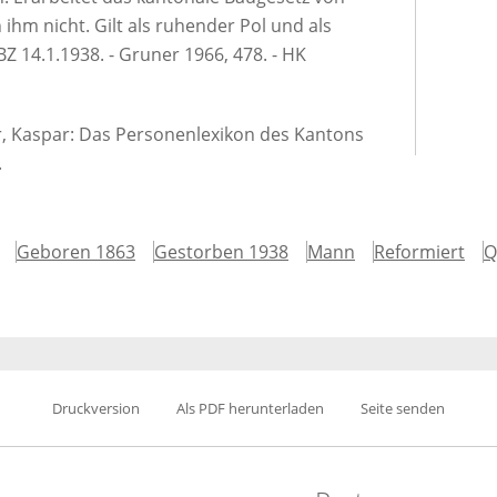
 ihm nicht. Gilt als ruhender Pol und als
- BZ 14.1.1938. - Gruner 1966, 478. - HK
er, Kaspar: Das Personenlexikon des Kantons
.
Geboren 1863
Gestorben 1938
Mann
Reformiert
Q
Druckversion
Als PDF herunterladen
Seite senden