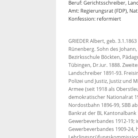
Beruf: Gerichtsschreiber, Lan
Amt: Regierungsrat (FDP), Nat
Konfession: reformiert
GRIEDER Albert, geb. 3.1.1863 
Rünenberg. Sohn des Johann,
Bezirksschule Böckten, Pädag
Tübingen, Dr.iur. 1888. Zweit
Landschreiber 1891-93. Freisi
Polizei und Justiz, Justiz und 
Armee (seit 1918 als Oberstle
demokratischer Nationalrat 1
Nordostbahn 1896-99, SBB ab
Bankrat der BL Kantonalbank 
Gewerbeverbandes 1912-19; i
Gewerbeverbandes 1909-24, hi
Lehrlingsprüfungskommission.