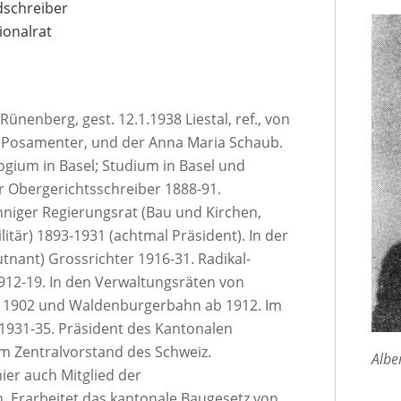
dschreiber
ionalrat
Rünenberg, gest. 12.1.1938 Liestal, ref., von
 Posamenter, und der Anna Maria Schaub.
ogium in Basel; Studium in Basel und
er Obergerichtsschreiber 1888-91.
nniger Regierungsrat (Bau und Kirchen,
Militär) 1893-1931 (achtmal Präsident). In der
utnant) Grossrichter 1916-31. Radikal-
912-19. In den Verwaltungsräten von
 1902 und Waldenburgerbahn ab 1912. Im
1931-35. Präsident des Kantonalen
m Zentralvorstand des Schweiz.
Albe
er auch Mitglied der
 Erarbeitet das kantonale Baugesetz von