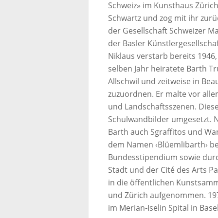
Schweiz» im Kunsthaus Zürich t
Schwartz und zog mit ihr zurü
der Gesellschaft Schweizer M
der Basler Künstlergesellscha
Niklaus verstarb bereits 1946
selben Jahr heiratete Barth 
Allschwil und zeitweise in Beau 
zuzuordnen. Er malte vor all
und Landschaftsszenen. Diese
Schulwandbilder umgesetzt. N
Barth auch Sgraffitos und Wa
dem Namen ‹Blüemlibarth› bek
Bundesstipendium sowie durch
Stadt und der Cité des Arts P
in die öffentlichen Kunstsam
und Zürich aufgenommen. 197
im Merian-Iselin Spital in Base