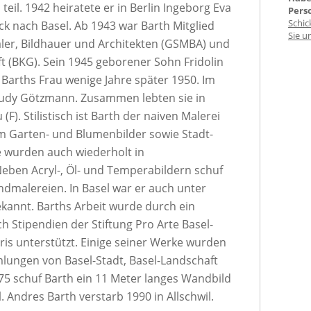
eil. 1942 heiratete er in Berlin Ingeborg Eva
Pers
Schic
ck nach Basel. Ab 1943 war Barth Mitglied
Sie u
aler, Bildhauer und Architekten (GSMBA) und
ft (BKG). Sein 1945 geborener Sohn Fridolin
, Barths Frau wenige Jahre später 1950. Im
Trudy Götzmann. Zusammen lebten sie in
(F). Stilistisch ist Barth der naiven Malerei
em Garten- und Blumenbilder sowie Stadt-
 wurden auch wiederholt in
eben Acryl-, Öl- und Temperabildern schuf
ndmalereien. In Basel war er auch unter
annt. Barths Arbeit wurde durch ein
 Stipendien der Stiftung Pro Arte Basel-
aris unterstützt. Einige seiner Werke wurden
mlungen von Basel-Stadt, Basel-Landschaft
5 schuf Barth ein 11 Meter langes Wandbild
l. Andres Barth verstarb 1990 in Allschwil.