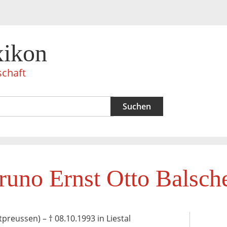
xikon
schaft
runo Ernst Otto Balsche
tpreussen) – † 08.10.1993 in Liestal