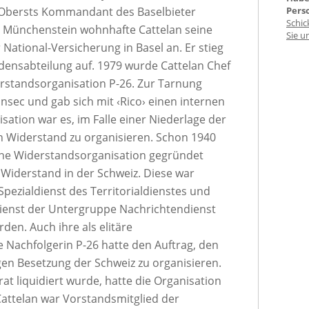
s Obersts Kommandant des Baselbieter
Pers
Schic
in Münchenstein wohnhafte Cattelan seine
Sie u
er National-Versicherung in Basel an. Er stieg
densabteilung auf. 1979 wurde Cattelan Chef
rstandsorganisation P-26. Zur Tarnung
onsec und gab sich mit ‹Rico› einen internen
sation war es, im Falle einer Niederlage der
 Widerstand zu organisieren. Schon 1940
rne Widerstandsorganisation gegründet
 Widerstand in der Schweiz. Diese war
pezialdienst des Territorialdienstes und
ldienst der Untergruppe Nachrichtendienst
en. Auch ihre als elitäre
 Nachfolgerin P-26 hatte den Auftrag, den
igen Besetzung der Schweiz zu organisieren.
at liquidiert wurde, hatte die Organisation
Cattelan war Vorstandsmitglied der