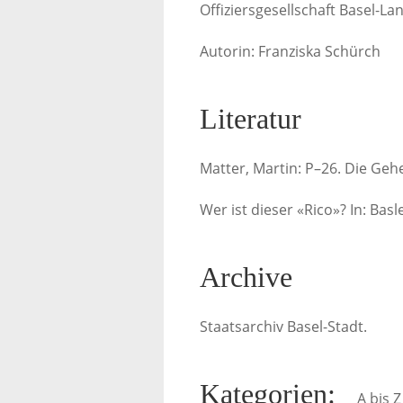
Offiziersgesellschaft Basel-La
Autorin: Franziska Schürch
Literatur
Matter, Martin: P–26. Die Geh
Wer ist dieser «Rico»? In: Basl
Archive
Staatsarchiv Basel-Stadt.
Kategorien
:
A bis Z