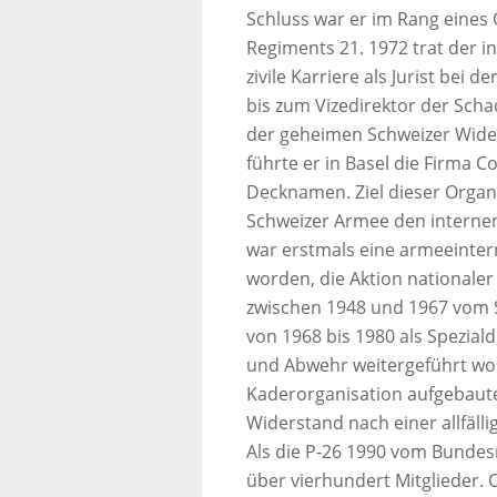
Schluss war er im Rang eine
Regiments 21. 1972 trat der 
zivile Karriere als Jurist bei d
bis zum Vizedirektor der Scha
der geheimen Schweizer Wide
führte er in Basel die Firma C
Decknamen. Ziel dieser Organi
Schweizer Armee den internen
war erstmals eine armeeinte
worden, die Aktion nationaler
zwischen 1948 und 1967 vom S
von 1968 bis 1980 als Spezia
und Abwehr weitergeführt word
Kaderorganisation aufgebaute
Widerstand nach einer allfäll
Als die P-26 1990 vom Bundesr
über vierhundert Mitglieder. 