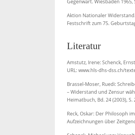
Gegenwart. Wiesbaden 1965, S
Aktion Nationaler Widerstand.
Festschrift zum 75. Geburtsta
Literatur
Amstutz, Irene: Schenck, Ernst
URL: www.hls-dhs-dss.ch/texte
Brassel-Moser, Ruedi: Schrei
– Widerstand und Zensur währ
Heimatbuch, Bd. 24 (2003), S.
Reck, Oskar: Der Philosoph im 
Aufzeichnungen über Zeitgenos