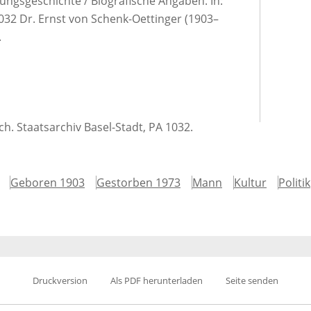
ungsgeschichte / Biografische Angaben. In:
1032 Dr. Ernst von Schenk-Oettinger (1903–
.
ich. Staatsarchiv Basel-Stadt, PA 1032.
Geboren 1903
Gestorben 1973
Mann
Kultur
Politik
Druckversion
Als PDF herunterladen
Seite senden