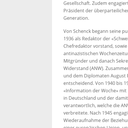
Gesellschaft. Zudem engagiert
Präsident der überparteilich
Generation.
Von Schenck begann seine publ
1936 als Redaktor der «Schwei
Chefredaktor vorstand, sowie
antinazistischen Wochenzeitu
Mitgründer und danach Sekret
Widerstand (ANW). Zusammen
und dem Diplomaten August R
entscheidend. Von 1940 bis 19
«Information der Woche» mit 
in Deutschland und der dami
verantwortlich, welche die A
verbreitete. Nach 1945 engagi
Wiederaufnahme der Beziehun
einer europäischen Union, un