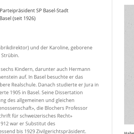
 Parteipräsident SP Basel-Stadt
asel (seit 1926)
brikdirektor) und der Karoline, geborene
 Strübin.
n sechs Kindern, darunter auch Hermann
nstein auf. In Basel besuchte er das
re Realschule. Danach studierte er Jura in
rte 1905 in Basel. Seine Dissertation
ung des allgemeinen und gleichen
enossenschaft», die Blochers Professor
chrift für schweizerisches Recht»
1912 war er Substitut des
iessend bis 1929 Zivilgerichtspräsident.
Haben