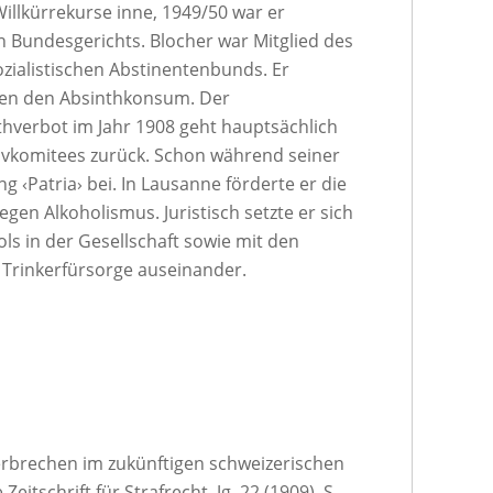
illkürrekurse inne, 1949/50 war er
n Bundesgerichts. Blocher war Mitglied des
ialistischen Abstinentenbunds. Er
egen den Absinthkonsum. Der
thverbot im Jahr 1908 geht hauptsächlich
iativkomitees zurück. Schon während seiner
ng ‹Patria› bei. In Lausanne förderte er die
egen Alkoholismus. Juristisch setzte er sich
s in der Gesellschaft sowie mit den
r Trinkerfürsorge auseinander.
rbrechen im zukünftigen schweizerischen
Zeitschrift für Strafrecht, Jg. 22 (1909), S.