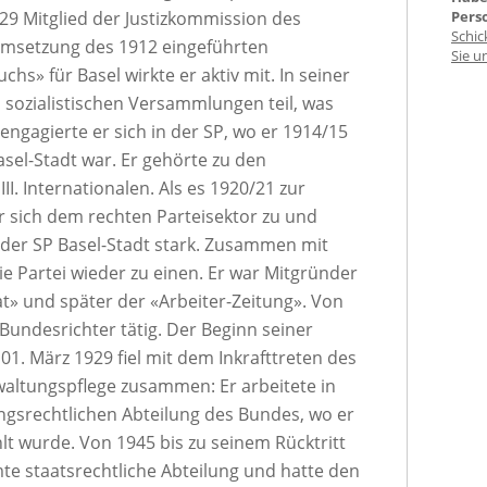
29 Mitglied der Justizkommission des
Pers
Schic
Umsetzung des 1912 eingeführten
Sie u
chs» für Basel wirkte er aktiv mit. In seiner
n sozialistischen Versammlungen teil, was
 engagierte er sich in der SP, wo er 1914/15
asel-Stadt war. Er gehörte zu den
I. Internationalen. Als es 1920/21 zur
r sich dem rechten Parteisektor zu und
 der SP Basel-Stadt stark. Zusammen mit
e Partei wieder zu einen. Er war Mitgründer
t» und später der «Arbeiter-Zeitung». Von
 Bundesrichter tätig. Der Beginn seiner
01. März 1929 fiel mit dem Inkrafttreten des
altungspflege zusammen: Er arbeitete in
ungsrechtlichen Abteilung des Bundes, wo er
t wurde. Von 1945 bis zu seinem Rücktritt
mte staatsrechtliche Abteilung und hatte den