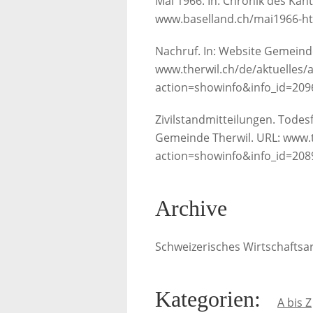
Mai 1966. In: Chronik des Kan
www.baselland.ch/mai1966-htm
Nachruf. In: Website Gemeinde
www.therwil.ch/de/aktuelles/
action=showinfo&info_id=20969
Zivilstandmitteilungen. Todes
Gemeinde Therwil. URL: www.t
action=showinfo&info_id=20898
Archive
Schweizerisches Wirtschaftsarc
Kategorien
:
A bis Z