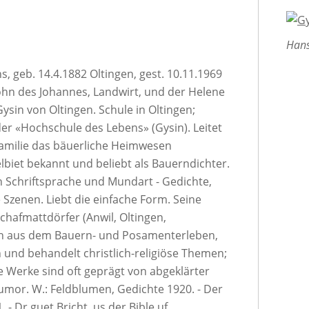
Hans
, geb. 14.4.1882 Oltingen, gest. 10.11.1969
 Sohn des Johannes, Landwirt, und der Helene
ysin von Oltingen. Schule in Oltingen;
er «Hochschule des Lebens» (Gysin). Leitet
 Familie das bäuerliche Heimwesen
biet bekannt und beliebt als Bauerndichter.
in Schriftsprache und Mundart - Gedichte,
Szenen. Liebt die einfache Form. Seine
Schafmattdörfer (Anwil, Oltingen,
ich aus dem Bauern- und Posamenterleben,
 und behandelt christlich-religiöse Themen;
ne Werke sind oft geprägt von abgeklärter
mor. W.: Feldblumen, Gedichte 1920. - Der
 - Dr guet Bricht, us der Bible uf