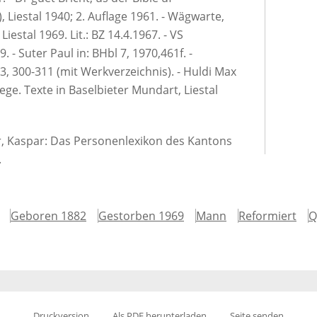
, Liestal 1940; 2. Auflage 1961. - Wägwarte,
iestal 1969. Lit.: BZ 14.4.1967. - VS
. - Suter Paul in: BHbl 7, 1970,461f. -
3, 300-311 (mit Werkverzeichnis). - Huldi Max
ge. Texte in Baselbieter Mundart, Liestal
er, Kaspar: Das Personenlexikon des Kantons
.
Geboren 1882
Gestorben 1969
Mann
Reformiert
Q
Druckversion
Als PDF herunterladen
Seite senden