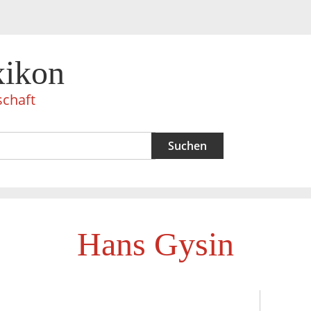
xikon
schaft
Hans Gysin