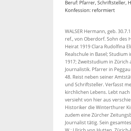
Beruf: Pfarrer, Schriftsteller, 
Konfession: reformiert
WALSER Hermann, geb. 30.7.18
ref., von Oberdorf. Sohn de
Heirat 1919 Clara Rudolfina E
Realschule in Basel; Studium 
1917; Zweitstudium in Zürich 
Journalistik. Pfarrer in Pegg
48. Reist neben seiner Amtstäti
und Schriftsteller. Verfasst 
kirchlichen Lebens. Lebt nac
versieht von hier aus verschi
Historiker die Winterthurer K
zudem eine Zürcher Zeitungsbi
Journalist tätig. Sein gesamte
W.: Ulrich von Hutten, Zürich-