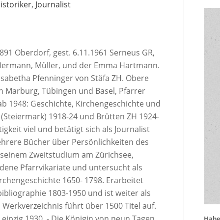
Historiker, Journalist
91 Oberdorf, gest. 6.11.1961 Serneus GR,
s Hermann, Müller, und der Emma Hartmann.
lisabetha Pfenninger von Stäfa ZH. Obere
in Marburg, Tübingen und Basel, Pfarrer
ab 1948: Geschichte, Kirchengeschichte und
au (Steiermark) 1918-24 und Brütten ZH 1924-
gkeit viel und betätigt sich als Journalist
mehrere Bücher über Persönlichkeiten des
h seinem Zweitstudium am Zürichsee,
edene Pfarrvikariate und untersucht als
irchengeschichte 1650- 1798. Erarbeitet
bliographie 1803-1950 und ist weiter als
s Werkverzeichnis führt über 1500 Titel auf.
Leipzig 1930. - Die Königin von neun Tagen.
Haben