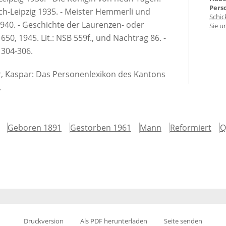
Pers
ch-Leipzig 1935. - Meister Hemmerli und
Schic
1940. - Geschichte der Laurenzen- oder
Sie u
50, 1945. Lit.: NSB 559f., und Nachtrag 86. -
 304-306.
er, Kaspar: Das Personenlexikon des Kantons
.
Geboren 1891
Gestorben 1961
Mann
Reformiert
Q
Druckversion
Als PDF herunterladen
Seite senden