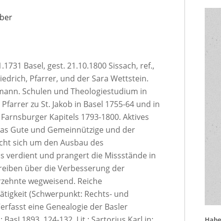
uber
1731 Basel, gest. 21.10.1800 Sissach, ref.,
edrich, Pfarrer, und der Sara Wettstein.
fmann. Schulen und Theologiestudium in
 Pfarrer zu St. Jakob in Basel 1755-64 und in
Farnsburger Kapitels 1793-1800. Aktives
r das Gute und Gemeinnützige und der
acht sich um den Ausbau des
 verdient und prangert die Missstände in
reiben über die Verbesserung der
hrzehnte wegweisend. Reiche
Tätigkeit (Schwerpunkt: Rechts- und
Verfasst eine Genealogie der Basler
 BasJ 1893, 124-132. Lit.: Sartorius Karl in:
Haben