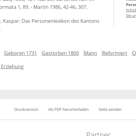
Pers
formata 1, 89. - Martin 1986, 42-46, 307.
Schic
Sie u
er, Kaspar: Das Personenlexikon des Kantons
.
Geboren 1731
Gestorben 1800
Mann
Reformiert
Q
 Erziehung
Druckversion
Als PDF herunterladen
Seite senden
Partner