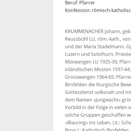
Beruf: Pfarrer
Konfession: römisch-katholis
KRUMMENACHER Johann, geb. 27
Reussbühl LU, röm.-kath., von
und der Maria Stadelmann. G
Luzern und Solothurn, Priest
Müswangen LU 1925-30; Pfarrer
inländischen Mission 1937-44;
Grosswangen 1964-65; Pfarrer i
Birsfelden die liturgische Bew
Gottesdienst volksnah und in
dem Namen «Jungwacht» grün
Vorbild in der Folge in vielen
solche Gruppen geschaffen w
«Blauring» ins Leben. Lit.: Sc
Brosi J.: Katholisch Birsfelden