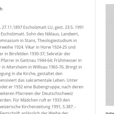
ch
.11.1897 Escholzmatt LU, gest. 23.5. 1991
 Escholzmatt. Sohn des Niklaus, Landwirt,
ymnasium in Stans, Theologiestudium in
erweihe 1924. Vikar in Horw 1924-25 und
 in Birsfelden 1930-37; Sekretär der
 Pfarrer in Gettnau 1944-64; Frühmesser in
n Altersheim in Willisau 1965-76. Bringt in
egung in die Kirche, gestaltet den
tensiviert das sakramentale Leben. Unter
det er 1932 eine Bubengruppe, nach deren
 weiteren Pfarreien der Deutschschweiz
erden. Für Mädchen ruft er 1933 den
hweizerische Kirchenzeitung 1991, S.387. -
, Festschrift anlässlich der Weihe der
Haben