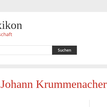
xikon
schaft
Johann Krummenacher