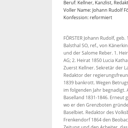
Beruf: Kellner, Kanzlist, Reda
Voller Name: Johann Rudolf F
Konfession: reformiert
FÖRSTER Johann Rudolf, geb. 1
Balsthal SO, ref., von Känerki
und der Salome Reber. 1. Hei
AG; 2. Heirat 1850 Lucia Kath
Zuerst Kellner. Sekretär der L
Redaktor der regierungsfreun
1839 bankrott. Wegen Betrugs
im folgenden Jahr begnadigt. 
Baselland 1831-1846. Erneut ge
wo er den Grenzboten gründet.
Baselbiet. Redaktor des Volks
Frenkendorf 1864 den Beobach
Zeitung und den Arbeiter, das