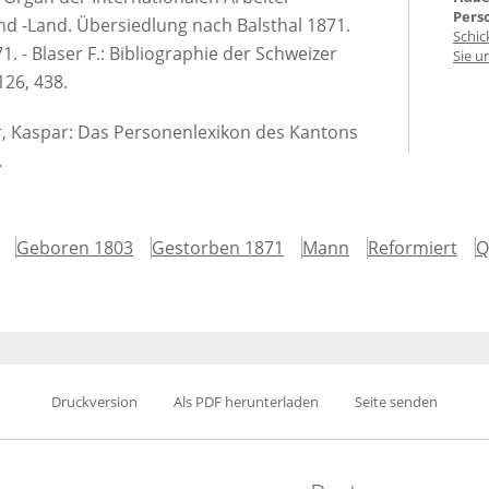
Pers
nd -Land. Übersiedlung nach Balsthal 1871.
Schic
71. - Blaser F.: Bibliographie der Schweizer
Sie u
126, 438.
er, Kaspar: Das Personenlexikon des Kantons
.
Geboren 1803
Gestorben 1871
Mann
Reformiert
Q
Druckversion
Als PDF herunterladen
Seite senden