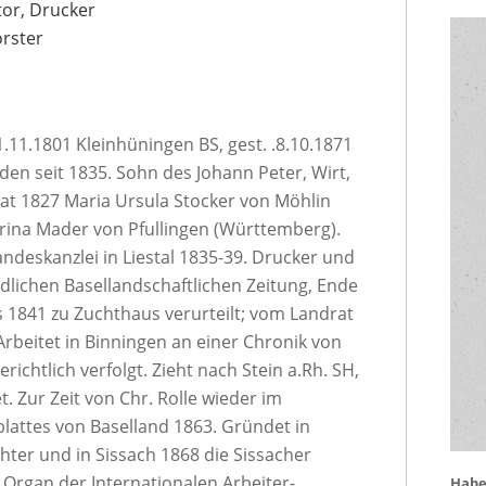
ktor, Drucker
örster
.11.1801 Kleinhüningen BS, gest. .8.10.1871
nden seit 1835. Sohn des Johann Peter, Wirt,
rat 1827 Maria Ursula Stocker von Möhlin
arina Mader von Pfullingen (Württemberg).
andeskanzlei in Liestal 1835-39. Drucker und
dlichen Basellandschaftlichen Zeitung, Ende
 1841 zu Zuchthaus verurteilt; vom Landrat
Arbeitet in Binningen an einer Chronik von
richtlich verfolgt. Zieht nach Stein a.Rh. SH,
 Zur Zeit von Chr. Rolle wieder im
blattes von Baselland 1863. Gründet in
ter und in Sissach 1868 die Sissacher
 Organ der Internationalen Arbeiter-
Haben