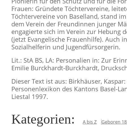
Pionierin für den Schutz und für die F
Frauen: Gründete Töchtervereine, leitet
Töchtervereine von Baselland, stand i
dem Verein der Freundinnen junger M
engagierte sich im Verein zur Hebung der
(jetzt Evangelische Frauenhilfe). Auch i
Sozialhelferin und Jugendfürsorgerin.
Lit.: StA BS, LA: Personalien in: Zur Er
Emilie Burckhardt-Burckhardt, Druckschr
Dieser Text ist aus: Birkhäuser, Kaspar:
Personenlexikon des Kantons Basel-Lan
Liestal 1997.
Kategorien
:
A bis Z
Geboren 18