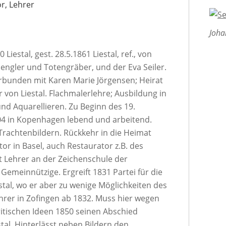
r, Lehrer
Joha
Liestal, gest. 28.5.1861 Liestal, ref., von
pengler und Totengräber, und der Eva Seiler.
rbunden mit Karen Marie Jörgensen; Heirat
von Liestal. Flachmalerlehre; Ausbildung in
nd Aquarellieren. Zu Beginn des 19.
804 in Kopenhagen lebend und arbeitend.
Trachtenbildern. Rückkehr in die Heimat
tor in Basel, auch Restaurator z.B. des
t Lehrer an der Zeichenschule der
Gemeinnützige. Ergreift 1831 Partei für die
stal, wo er aber zu wenige Möglichkeiten des
hrer in Zofingen ab 1832. Muss hier wegen
kritischen Ideen 1850 seinen Abschied
tal. Hinterlässt neben Bildern den