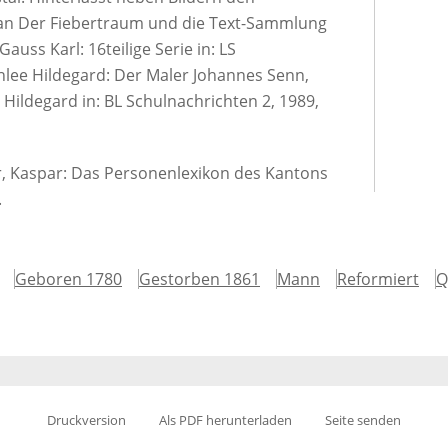
an Der Fiebertraum und die Text-Sammlung
 Gauss Karl: 16teilige Serie in: LS
chlee Hildegard: Der Maler Johannes Senn,
 Hildegard in: BL Schulnachrichten 2, 1989,
er, Kaspar: Das Personenlexikon des Kantons
.
Geboren 1780
Gestorben 1861
Mann
Reformiert
Q
Druckversion
Als PDF herunterladen
Seite senden