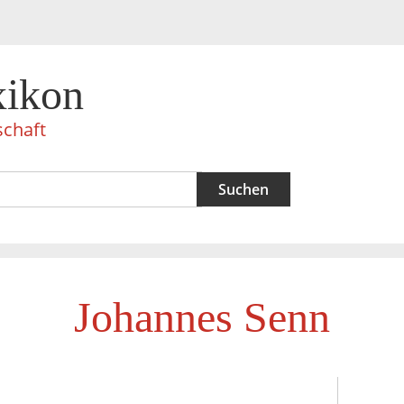
xikon
schaft
Johannes Senn