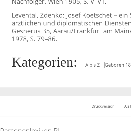
Nachfolger. Wien 1905, S. V–VII.
Levental, Zdenko: Josef Koetschet – ein
ärztlichen und diplomatischen Diensten 
Gesnerus 35, Aarau/Frankfurt am Main
1978, S. 79–86.
Kategorien
:
A bis Z
Geboren 18
Druckversion
Als
Personenlexikon.BL