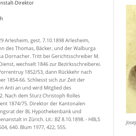
anstalt-Direktor
ch
9 Arlesheim, gest. 7.10.1898 Arlesheim,
ohn des Thomas, Bäcker, und der Walburga
sa Dornacher. Tritt bei Gerichtsschreiber M.
Dienst, wechselt 1846 zur Bezirksschreiberei.
 Porrentruy 1852/53, dann Rückkehr nach
er 1854-66. Schliesst sich zur Zeit der
 Anti an und wird Mitglied des
2. Nach dem Sturz Christoph Rolles
dent 1874/75. Direktor der Kantonalen
tungsrat der BL Hypothekenbank und
nanstalt in Zürich. Lit.: BZ 8.10.1898. - HBLS
Jose
 604, 640. Blum 1977, 422, 555.