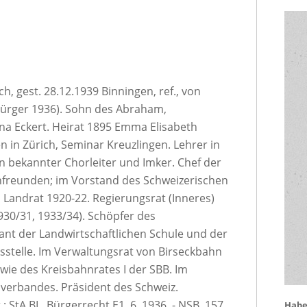
ich, gest. 28.12.1939 Binningen, ref., von
bürger 1936). Sohn des Abraham,
na Eckert. Heirat 1895 Emma Elisabeth
 in Zürich, Seminar Kreuzlingen. Lehrer in
 bekannter Chorleiter und Imker. Chef der
nfreunden; im Vorstand des Schweizerischen
Landrat 1920-22. Regierungsrat (Inneres)
930/31, 1933/34). Schöpfer des
ant der Landwirtschaftlichen Schule und der
stelle. Im Verwaltungsrat von Birseckbahn
ie des Kreisbahnrates I der SBB. Im
verbandes. Präsident des Schweiz.
: StA BL, Bürgerrecht E1, 6, 1936. - NSB, 157.
Haben