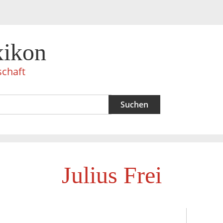
xikon
schaft
Julius Frei