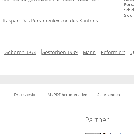
Pers
Schic
Sie u
er, Kaspar: Das Personenlexikon des Kantons
.
Geboren 1874
Gestorben 1939
Mann
Reformiert
Q
Druckversion
Als PDF herunterladen
Seite senden
Partner