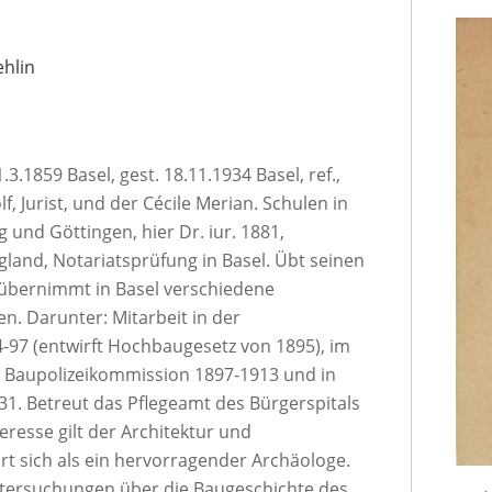
ehlin
.3.1859 Basel, gest. 18.11.1934 Basel, ref.,
f, Jurist, und der Cécile Merian. Schulen in
g und Göttingen, hier Dr. iur. 1881,
gland, Notariatsprüfung in Basel. Übt seinen
n übernimmt in Basel verschiedene
n. Darunter: Mitarbeit in der
97 (entwirft Hochbaugesetz von 1895), im
r Baupolizeikommission 1897-1913 und in
31. Betreut das Pflegeamt des Bürgerspitals
eresse gilt der Architektur und
ert sich als ein hervorragender Archäologe.
ntersuchungen über die Baugeschichte des