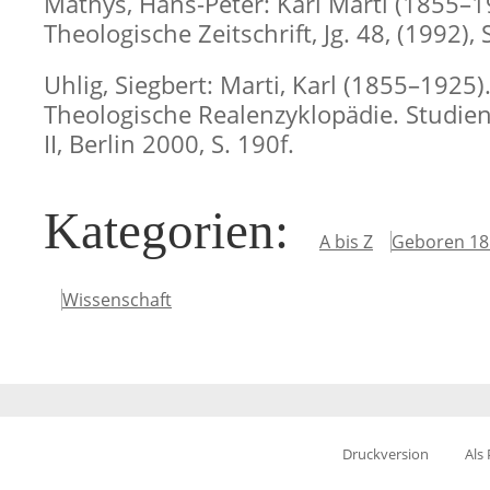
Mathys, Hans-Peter: Karl Marti (1855–19
Theologische Zeitschrift, Jg. 48, (1992),
Uhlig, Siegbert: Marti, Karl (1855–1925).
Theologische Realenzyklopädie. Studien
II, Berlin 2000, S. 190f.
Kategorien
:
A bis Z
Geboren 18
Wissenschaft
Druckversion
Als