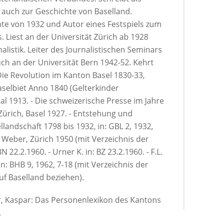
n auch zur Geschichte von Baselland.
te von 1932 und Autor eines Festspiels zum
. Liest an der Universität Zürich ab 1928
listik. Leiter des Journalistischen Seminars
auch an der Universität Bern 1942-52. Kehrt
 Die Revolution im Kanton Basel 1830-33,
Baselbiet Anno 1840 (Gelterkinder
al 1913. - Die schweizerische Presse im Jahre
 Zürich, Basel 1927. - Entstehung und
landschaft 1798 bis 1932, in: GBL 2, 1932,
rl Weber, Zürich 1950 (mit Verzeichnis der
BN 22.2.1960. - Urner K. in: BZ 23.2.1960. - F.L.
 in: BHB 9, 1962, 7-18 (mit Verzeichnis der
uf Baselland beziehen).
er, Kaspar: Das Personenlexikon des Kantons
.