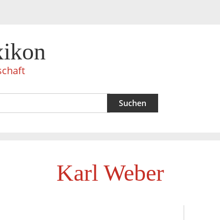
xikon
schaft
Karl Weber