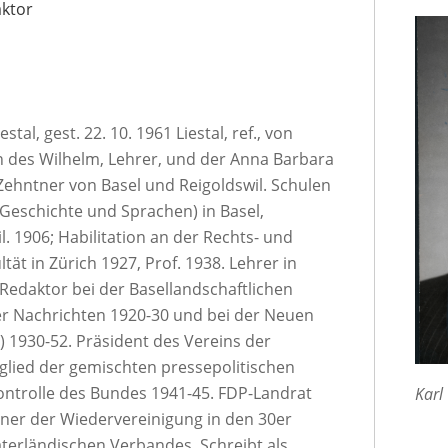
aktor
stal, gest. 22. 10. 1961 Liestal, ref., von
n des Wilhelm, Lehrer, und der Anna Barbara
Zehntner von Basel und Reigoldswil. Schulen
 (Geschichte und Sprachen) in Basel,
il. 1906; Habilitation an der Rechts- und
tät in Zürich 1927, Prof. 1938. Lehrer in
Redaktor bei der Basellandschaftlichen
ler Nachrichten 1920-30 und bei der Neuen
 1930-52. Präsident des Vereins der
glied der gemischten pressepolitischen
ntrolle des Bundes 1941-45. FDP-Landrat
Karl
egner der Wiedervereinigung in den 30er
Vaterländischen Verbandes. Schreibt als