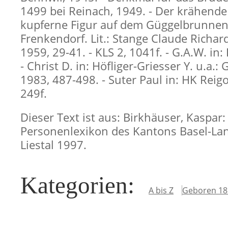
1499 bei Reinach, 1949. - Der krähend
kupferne Figur auf dem Güggelbrunnen
Frenkendorf. Lit.: Stange Claude Richard
1959, 29-41. - KLS 2, 1041f. - G.A.W. in:
- Christ D. in: Höfliger-Griesser Y. u.a.:
1983, 487-498. - Suter Paul in: HK Reig
249f.
Dieser Text ist aus: Birkhäuser, Kaspar:
Personenlexikon des Kantons Basel-Lan
Liestal 1997.
Kategorien
:
A bis Z
Geboren 18