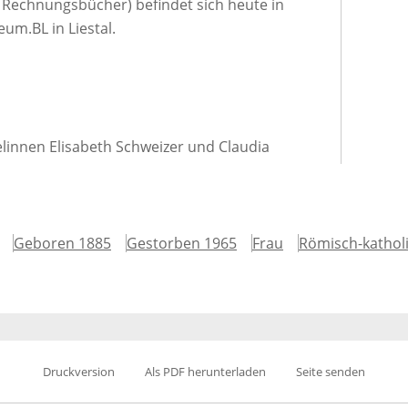
Rechnungsbücher) befindet sich heute in
um.BL in Liestal.
linnen Elisabeth Schweizer und Claudia
Geboren 1885
Gestorben 1965
Frau
Römisch-kathol
Druckversion
Als PDF herunterladen
Seite senden