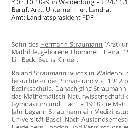
* 03.10.1899 in Waldenburg – † 24.11.1
Beruf: Arzt, Unternehmer, Landrat
Amt: Landratspräsident FDP
Sohn des
Hermann Straumann
(Arzt) u
Mathilde, geborene Thommen. Heirat 19
Lili Beck. Sechs Kinder.
Roland Straumann wuchs in Waldenburg
besuchte er die Primar- und von 1912 b
Bezirksschule. Danach ging Straumann 
das Mathematisch-Naturwissenschaftli
Gymnasium und machte 1918 die Matur
Jahr begann Straumann ein Medizinstu
Universität Basel. Nach Auslandsemest
Heidelberg, London und Paris schloss e