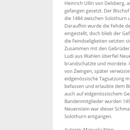
Heinrich Ullin von Delsberg, a
gefangen gesetzt. Der Bischof
die 1484 zwischen Solothurn 
Daraufhin wurde die Fehde des
eingestellt, doch blieb der Ge
die Feindseligkeiten setzten s
Zusammen mit den Gebrüdern
Ludi aus Wahlen überfiel Neue
brandschatzte und mordete. 
von Zwingen, später verwüste
eidgenössische Tagsatzung m
befassen und erlaubte dem Bis
auch auf eidgenössischem Gebi
Bandenmitglieder wurden 1492
Neuenstein war dieser Schmac
Solothurn entgangen.
Autorin: Manuela Nipp