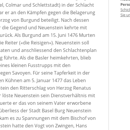
el, Colmar und Schlettstadt) in der Schlacht
Pers
Schic
ar er an den Kämpfen gegen die Belagerung
Sie u
rzog von Burgund beteiligt. Nach dessen
r die Gegend und Neuenstein kehrte mit
zurück. Als Burgund am 15. Juni 1476 Murten
 Reiter («die Reisigen»). Neuenstein soll
raten und anschliessend den Schlachtenplan
 führte. Als die Basler heimkehrten, blieb
eines kleinen Fusstrupps mit den
gen Savoyen. Für seine Tapferkeit in der
den Kühnen am 5. Januar 1477 das Leben
stein den Ritterschlag von Herzog Renatus
r löste Neuenstein sein Dienstverhältnis mit
neuerte er das von seinem Vater erworbene
überliess der Stadt Basel Burg Neuenstein
f kam es zu Spannungen mit dem Bischof von
nstein hatte den Vogt von Zwingen, Hans