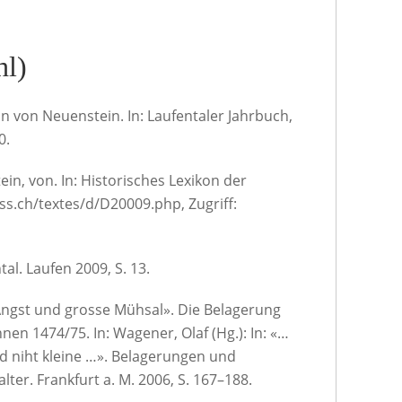
hl)
tin von Neuenstein. In: Laufentaler Jahrbuch,
0.
ein, von. In: Historisches Lexikon der
dss.ch/textes/d/D20009.php, Zugriff:
al. Laufen 2009, S. 13.
 Angst und grosse Mühsal». Die Belagerung
en 1474/75. In: Wagener, Olaf (Hg.): In: «…
nd niht kleine …». Belagerungen und
ter. Frankfurt a. M. 2006, S. 167–188.