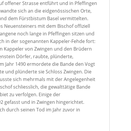
uf offener Strasse entführt und in Pfeffingen
 wandte sich an die eidgenössischen Orte,
und dem Fürstbistum Basel vermittelten.
 Neuensteiners mit dem Bischof offiziell
fangene noch lange in Pfeffingen sitzen und
ich in der sogenannten Kappeler-­Fehde fort:
 Kappeler von Zwingen und den Brüdern
nstein Dörfer, raubte, plünderte,
Im Jahr 1490 ermordete die Bande den Vogt
te und plünderte sie Schloss Zwingen. Die
usste sich mehrmals mit der Angelegenheit
chof schliesslich, die gewalttätige Bande
et zu verfolgen. Einige der
 gefasst und in Zwingen hingerichtet.
h durch seinen Tod im Jahr zuvor in