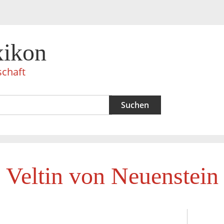
xikon
schaft
Veltin von Neuenstein
n