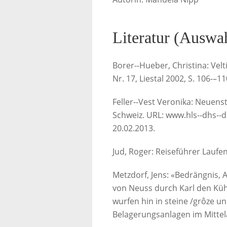
Literatur (Auswa
Borer-­-Hueber, Christina: Vel
Nr. 17, Liestal 2002, S. 106-­–11
Feller-­‐Vest Veronika: Neuenst
Schweiz. URL: www.hls-­‐dhs-­‐
20.02.2013.
Jud, Roger: Reiseführer Laufent
Metzdorf, Jens: «Bedrängnis,
von Neuss durch Karl den Kühn
wurfen hin in steine /grôze u
Belagerungsanlagen im Mittelal