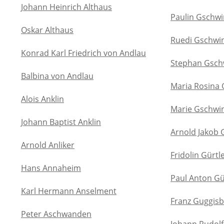
Johann Heinrich Althaus
Paulin Gschw
Oskar Althaus
Ruedi Gschwi
Konrad Karl Friedrich von Andlau
Stephan Gsch
Balbina von Andlau
Maria Rosina
Alois Anklin
Marie Gschwin
Johann Baptist Anklin
Arnold Jakob 
Arnold Anliker
Fridolin Gürtl
Hans Annaheim
Paul Anton Gü
Karl Hermann Anselment
Franz Guggis
Peter Aschwanden