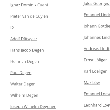
Jules Georges 
Ignaz Dominik Cueni
Emanuel Lind
Pieter van de Cuylen
Johann Gottli
D
Johannes Lind
Adolf Dätwyler
Andreas Lindt
Hans Jacob Degen
Ernst Löliger
Heinrich Degen
Karl Loeliger
Paul Degen
Max Löw
Walter Degen
Emanuel Loe
Wilhelm Degen
Leonhard Lo
Joseph Wilhelm Degener