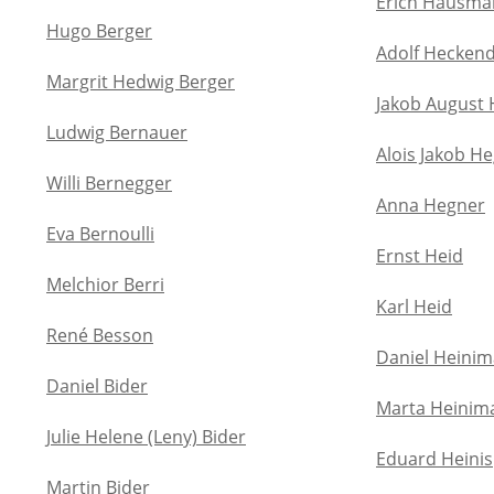
Erich Hausm
Hugo Berger
Adolf Hecken
Margrit Hedwig Berger
Jakob August 
Ludwig Bernauer
Alois Jakob He
Willi Bernegger
Anna Hegner
Eva Bernoulli
Ernst Heid
Melchior Berri
Karl Heid
René Besson
Daniel Heini
Daniel Bider
Marta Heinim
Julie Helene (Leny) Bider
Eduard Heinis
Martin Bider