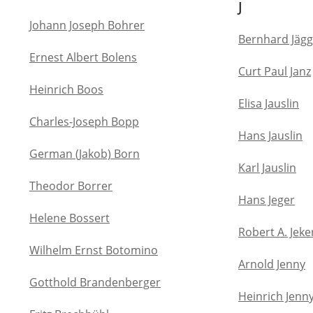
J
Johann Joseph Bohrer
Bernhard Jägg
Ernest Albert Bolens
Curt Paul Janz
Heinrich Boos
Elisa Jauslin
Charles-Joseph Bopp
Hans Jauslin
German (Jakob) Born
Karl Jauslin
Theodor Borrer
Hans Jeger
Helene Bossert
Robert A. Jeke
Wilhelm Ernst Botomino
Arnold Jenny
Gotthold Brandenberger
Heinrich Jenn