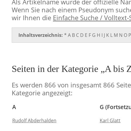
Als Artikelname wurde der offizielle N
Wenn Sie nach einem Pseudonym such
wir Ihnen die
Einfache Suche / Volltext
Inhaltsverzeichnis:
*
A
B
C
D
E
F
G
H
I
J
K
L
M
N
O
Seiten in der Kategorie „A bis 
Es werden 866 von insgesamt 866 Seite
Kategorie angezeigt:
A
G (Fortsetz
Rudolf Abderhalden
Karl Glatt