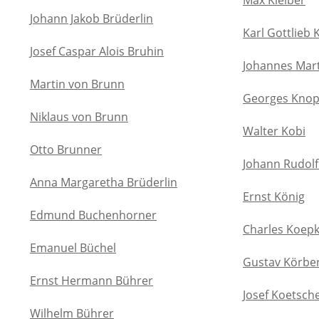
Max Kleiber
Johann Jakob Brüderlin
Karl Gottlieb 
Josef Caspar Alois Bruhin
Johannes Mar
Martin von Brunn
Georges Knop
Niklaus von Brunn
Walter Kobi
Otto Brunner
Johann Rudolf
Anna Margaretha Brüderlin
Ernst König
Edmund Buchenhorner
Charles Koep
Emanuel Büchel
Gustav Körbe
Ernst Hermann Bührer
Josef Koetsch
Wilhelm Bührer